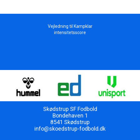
Vejledning til Kampklar
intensitetsscore
Skødstrup SF Fodbold
Bondehaven 1
8541 Skødstrup
info@skoedstrup-fodbold.dk